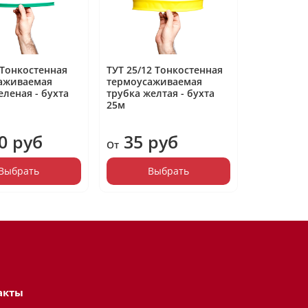
 Тонкостенная
ТУТ 25/12 Тонкостенная
ТУТ 12/6 
аживаемая
термоусаживаемая
термоуса
еленая - бухта
трубка желтая - бухта
трубка жел
25м
100м
0 руб
35 руб
9.60
От
От
Выбрать
Выбрать
В
акты