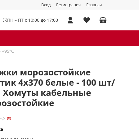
Вход
Регистрация
Главная
ПН – ПТ с 10:00 до 17:00
 +95°C
жки морозостойкие
тик 4х370 белые - 100 шт/
| Хомуты кабельные
озостойкие
(0)
ка
ставка по России