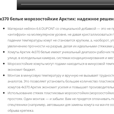
х370 белые морозостойкие Арктик: надежное решен
Материал нейлон 6.6 DUPONT со специальной добавкой — это не пр
«антифриз» на молекулярном уровне, не давая кристаллизоваться
падении температуры хомут не становится хрупким, а, наоборот, уп
увеличению прочности на разрыв, делая их идеальными стяжками 
Хомуты Арктик 4х370 белые имеют уникальный диапазон рабочих тем
улице, в холодильных камерах, системах кондиционирования и ме
Морозостойкие хомуты могут годами находиться в минусовой темпе
экономит бюджет.
Монтаж в минусовую температуру и вручную не вызывает трудносте
аналогов. Это позволяет установить большее количество пластико
хомутов 4х370 Арктик экономит усилия и повышает производительн
Использование стяжек пластиковых морозостойких (морозостойких
простоях. Один монтаж — и забыли. Вам не придется оплачивать п
спецтехники (например, автовышки для замены хомута на мачте ос
обрыва крепежа.