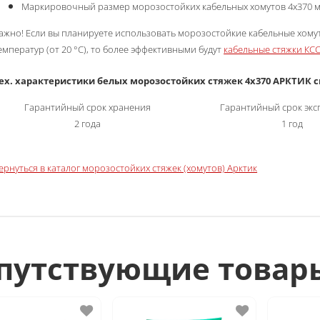
Маркировочный размер морозостойких кабельных хомутов
4х370 
ажно! Если вы планируете использовать морозостойкие кабельные хому
емператур (от 20 °C), то более эффективными будут
кабельные стяжки КСС
ех. характеристики белых морозостойких стяжек 4х370 АРКТИК 
Гарантийный срок хранения
Гарантийный срок экс
2 года
1 год
ернуться в каталог морозостойких стяжек (хомутов) Арктик
путствующие товар