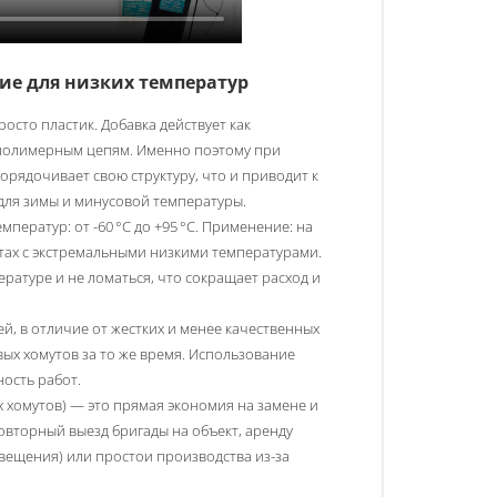
ие для низких температур
осто пластик. Добавка действует как
 полимерным цепям. Именно поэтому при
орядочивает свою структуру, что и приводит к
для зимы и минусовой температуры.
ператур: от -60 °C до +95 °C. Применение: на
стах с экстремальными низкими температурами.
ратуре и не ломаться, что сокращает расход и
й, в отличие от жестких и менее качественных
вых хомутов за то же время. Использование
ость работ.
 хомутов) — это прямая экономия на замене и
овторный выезд бригады на объект, аренду
вещения) или простои производства из-за