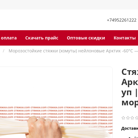
+74952261222
 оплата
Скачать прайс
Оптовые скидки
Контакты
Морозостойкие стяжки (хомуты) нейлоновые Арктик -60°C —
Стя
Арк
уп 
мор
Достав
До