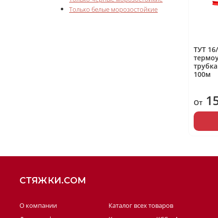
Только белые морозостойкие
ТУТ 16
термо
трубка
100м
1
От
СТЯЖКИ.COM
О компании
Каталог всех товаров