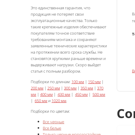
Это единственная гарантия, что
В
продукция не потеряет свои
эксплуатационные качества. Только
т
такие крепежные изделия обеспечивают
покупателям точное соответствие
Т
требованиям монтажа и сохраняют
заявленные технические характеристики
на протяжении всего срока службы. Не
становятся хрупкими раньше времени и
выдерживают нагрузки. Скоро выйдет
В
статья с полным разбором.
Подборки по длинам:
100 мм
|
150 мм
|
200 мм
|
250 мм
|
300 мм
|
350 мм
|
370
мм
|
400 мм
|
430 мм
|
450 мм
|
500 мм
|
650 мм
и
1020 мм
.
Со
Подборки по цветам:
Все черные
Все белые
Только черные морозостойкие