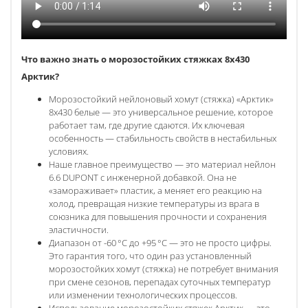
Что важно знать о морозостойких стяжках 8х430
Арктик?
Морозостойкий нейлоновый хомут (стяжка) «Арктик»
8х430 белые — это универсальное решение, которое
работает там, где другие сдаются. Их ключевая
особенность — стабильность свойств в нестабильных
условиях.
Наше главное преимущество — это материал нейлон
6.6 DUPONT с инженерной добавкой. Она не
«замораживает» пластик, а меняет его реакцию на
холод, превращая низкие температуры из врага в
союзника для повышения прочности и сохранения
эластичности.
Диапазон от -60 °C до +95 °C — это не просто цифры.
Это гарантия того, что один раз установленный
морозостойких хомут (стяжка) не потребует внимания
при смене сезонов, перепадах суточных температур
или изменении технологических процессов.
Использование морозостойких стяжек Арктик — это